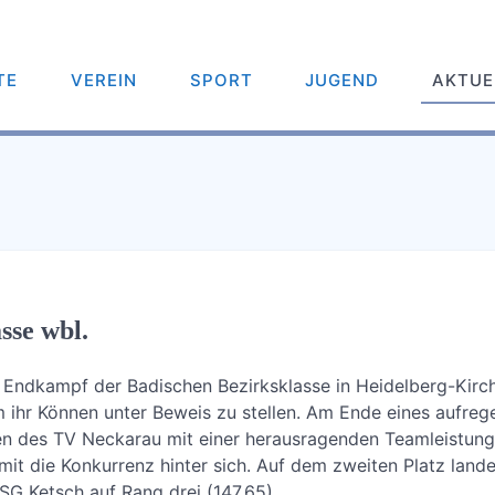
TE
VEREIN
SPORT
JUGEND
AKTUE
sse wbl.
 Endkampf der Badischen Bezirksklasse in Heidelberg-Kirch
m ihr Können unter Beweis zu stellen. Am Ende eines aufr
en des TV Neckarau mit einer herausragenden Teamleistung
amit die Konkurrenz hinter sich. Auf dem zweiten Platz lan
SG Ketsch auf Rang drei (147,65).