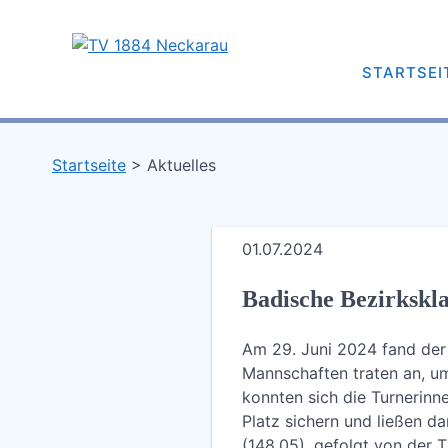
Skip
to
content
TV 1884 Neckarau
STARTSEI
Turnverein 1884 e.V. Mannheim-Neckarau
Startseite
Aktuelles
01.07.2024
Badische Bezirkskla
Am 29. Juni 2024 fand der
Mannschaften traten an, u
konnten sich die Turnerinn
Platz sichern und ließen d
(148,05), gefolgt von der T