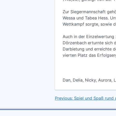
Zur Siegermannschaft gehör
Wessa und Tabea Hess. Unt
Wettkampf sorgte, sowie de
Auch in der Einzelwertung
Dörzenbach erturnte sich d
Darbietung und erreichte d
vierten Platz das Erfolgse
Maja
Dan, Delia, Nicky, Aurora, L
Previous:
Spiel und Spaß rund
Beitragsnavigation