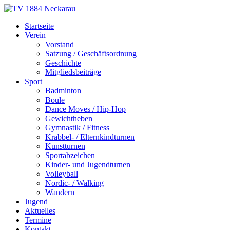
Skip
to
TV 1884 Neckarau
Turnverein 1884 e.V. Mannheim-Neckarau
Startseite
content
Verein
Vorstand
Satzung / Geschäftsordnung
Geschichte
Mitgliedsbeiträge
Sport
Badminton
Boule
Dance Moves / Hip-Hop
Gewichtheben
Gymnastik / Fitness
Krabbel- / Elternkindturnen
Kunstturnen
Sportabzeichen
Kinder- und Jugendturnen
Volleyball
Nordic- / Walking
Wandern
Jugend
Aktuelles
Termine
Kontakt