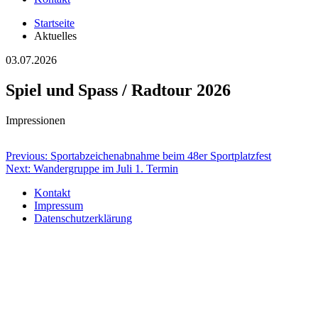
Startseite
Aktuelles
03.07.2026
Spiel und Spass / Radtour 2026
Impressionen
Beitragsnavigation
Previous:
Sportabzeichenabnahme beim 48er Sportplatzfest
Next:
Wandergruppe im Juli 1. Termin
Kontakt
Impressum
Datenschutzerklärung