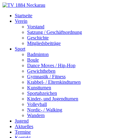
Skip
to
TV 1884 Neckarau
Turnverein 1884 e.V. Mannheim-Neckarau
Startseite
content
Verein
Vorstand
Satzung / Geschäftsordnung
Geschichte
Mitgliedsbeiträge
Sport
Badminton
Boule
Dance Moves / Hip-Hop
Gewichtheben
Gymnastik / Fitness
Krabbel- / Elternkindturnen
Kunstturnen
Sportabzeichen
Kinder- und Jugendturnen
Volleyball
Nordic- / Walking
Wandern
Jugend
Aktuelles
Termine
Kontakt