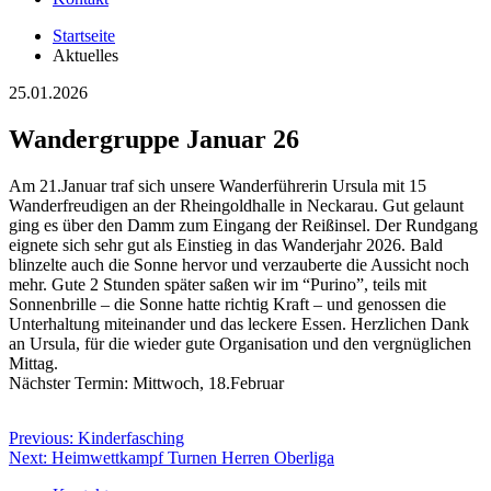
Startseite
Aktuelles
25.01.2026
Wandergruppe Januar 26
Am 21.Januar traf sich unsere Wanderführerin Ursula mit 15
Wanderfreudigen an der Rheingoldhalle in Neckarau. Gut gelaunt
ging es über den Damm zum Eingang der Reißinsel. Der Rundgang
eignete sich sehr gut als Einstieg in das Wanderjahr 2026. Bald
blinzelte auch die Sonne hervor und verzauberte die Aussicht noch
mehr. Gute 2 Stunden später saßen wir im “Purino”, teils mit
Sonnenbrille – die Sonne hatte richtig Kraft – und genossen die
Unterhaltung miteinander und das leckere Essen. Herzlichen Dank
an Ursula, für die wieder gute Organisation und den vergnüglichen
Mittag.
Nächster Termin: Mittwoch, 18.Februar
Beitragsnavigation
Previous:
Kinderfasching
Next:
Heimwettkampf Turnen Herren Oberliga