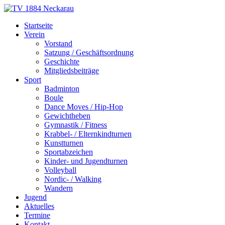
Skip
to
TV 1884 Neckarau
Turnverein 1884 e.V. Mannheim-Neckarau
Startseite
content
Verein
Vorstand
Satzung / Geschäftsordnung
Geschichte
Mitgliedsbeiträge
Sport
Badminton
Boule
Dance Moves / Hip-Hop
Gewichtheben
Gymnastik / Fitness
Krabbel- / Elternkindturnen
Kunstturnen
Sportabzeichen
Kinder- und Jugendturnen
Volleyball
Nordic- / Walking
Wandern
Jugend
Aktuelles
Termine
Kontakt