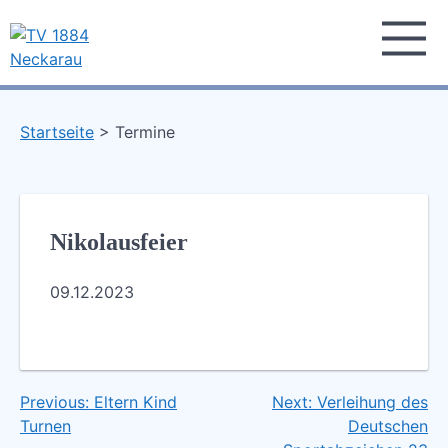
Skip
to
content
TV 1884 Neckarau
Turnverein 1884 e.V. Mannheim-Neckarau
Startseite
Termine
Nikolausfeier
09.12.2023
Previous:
Eltern Kind
Next:
Verleihung des
Beitragsnavigation
Turnen
Deutschen