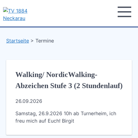
Skip
to
content
TV 1884 Neckarau
Turnverein 1884 e.V. Mannheim-Neckarau
Startseite
Termine
Walking/ NordicWalking-
Abzeichen Stufe 3 (2 Stundenlauf)
26.09.2026
Samstag, 26.9.2026 10h ab Turnerheim, ich
freu mich auf Euch! Birgit