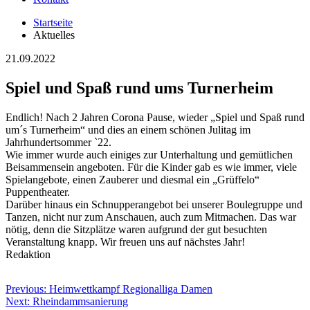
Startseite
Aktuelles
21.09.2022
Spiel und Spaß rund ums Turnerheim
Endlich! Nach 2 Jahren Corona Pause, wieder „Spiel und Spaß rund
um´s Turnerheim“ und dies an einem schönen Julitag im
Jahrhundertsommer `22.
Wie immer wurde auch einiges zur Unterhaltung und gemütlichen
Beisammensein angeboten. Für die Kinder gab es wie immer, viele
Spielangebote, einen Zauberer und diesmal ein „Grüffelo“
Puppentheater.
Darüber hinaus ein Schnupperangebot bei unserer Boulegruppe und
Tanzen, nicht nur zum Anschauen, auch zum Mitmachen. Das war
nötig, denn die Sitzplätze waren aufgrund der gut besuchten
Veranstaltung knapp. Wir freuen uns auf nächstes Jahr!
Redaktion
Beitragsnavigation
Previous:
Heimwettkampf Regionalliga Damen
Next:
Rheindammsanierung