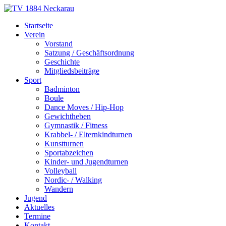
Skip
to
TV 1884 Neckarau
Turnverein 1884 e.V. Mannheim-Neckarau
Startseite
content
Verein
Vorstand
Satzung / Geschäftsordnung
Geschichte
Mitgliedsbeiträge
Sport
Badminton
Boule
Dance Moves / Hip-Hop
Gewichtheben
Gymnastik / Fitness
Krabbel- / Elternkindturnen
Kunstturnen
Sportabzeichen
Kinder- und Jugendturnen
Volleyball
Nordic- / Walking
Wandern
Jugend
Aktuelles
Termine
Kontakt