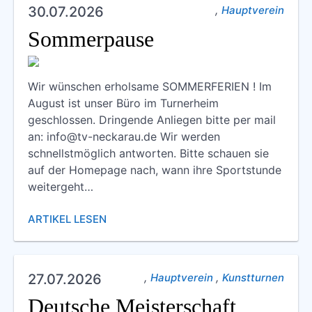
Hauptverein Aktuelles (77)
,
30.07.2026
Hauptverein
Jugend Aktuelles (14)
Sommerpause
Kinder- / Jugendturnen Aktuelles (6)
Wir wünschen erholsame SOMMERFERIEN ! Im
Krabbel- / Elternkindturnen Aktuelles (2)
August ist unser Büro im Turnerheim
Kunstturnen Aktuelles (32)
geschlossen. Dringende Anliegen bitte per mail
an: info@tv-neckarau.de Wir werden
Sportabzeichen Aktuelles (9)
schnellstmöglich antworten. Bitte schauen sie
auf der Homepage nach, wann ihre Sportstunde
Walking Aktuelles (8)
weitergeht…
Wandern Aktuelles (4)
ARTIKEL LESEN
,
,
27.07.2026
Hauptverein
Kunstturnen
Deutsche Meisterschaft