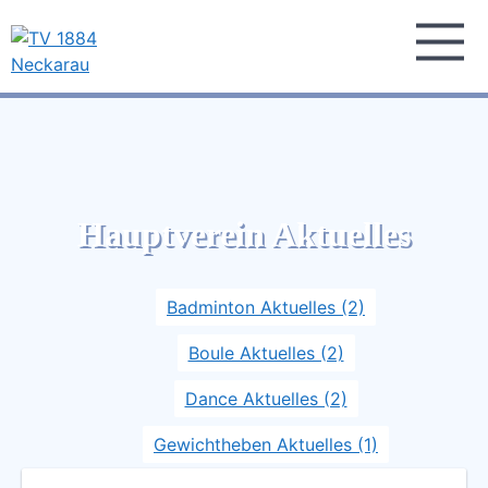
Skip
to
content
TV 1884 Neckarau
Turnverein 1884 e.V. Mannheim-Neckarau
Hauptverein Aktuelles
Badminton Aktuelles (2)
Boule Aktuelles (2)
Dance Aktuelles (2)
Gewichtheben Aktuelles (1)