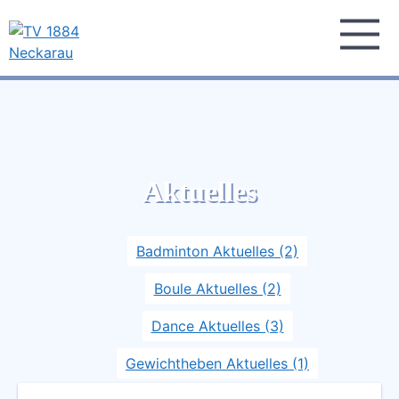
Skip
to
content
TV 1884 Neckarau
Turnverein 1884 e.V. Mannheim-Neckarau
Aktuelles
Badminton Aktuelles (2)
Boule Aktuelles (2)
Dance Aktuelles (3)
Gewichtheben Aktuelles (1)