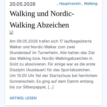
Hauptverein Aktuelles (78)
,
,
20.05.2026
Hauptverein
Walking
Jugend Aktuelles (14)
Walking und Nordic-
Kinder- / Jugendturnen Aktuelles (6)
Walking Abzeichen
Krabbel- / Elternkindturnen Aktuelles (2)
Kunstturnen Aktuelles (32)
Am 09.05.2026 trafen sich 17 laufbegeisterte
Walker und Nordic-Walker zum zwei
Sportabzeichen Aktuelles (9)
Stundenlauf im Turnerheim. Alle hatten das Ziel
das Walking bzw. Nordic-Walkingabzeichen in
Walking Aktuelles (8)
Gold zu absolvieren. Für einige war es die erste
Disziplin (Ausdauer) für das Sportabzeichen.
Wandern Aktuelles (4)
Um 10.00 Uhr fiel der Startschuss bei herrlichem
Sonnenschein. Es ging auf dem Damm entlang
bis zur Silberpappel, […]
ARTIKEL LESEN