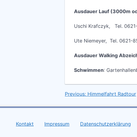
Ausdauer Lauf (3000m o
Uschi Krafczyk, Tel. 0
Ute Niemeyer, Tel. 0621
Ausdauer Walking Abzeic
Schwimmen
: Gartenhalle
Previous:
Himmelfahrt Radtour
Beitragsnavigation
Kontakt
Impressum
Datenschutzerklärung