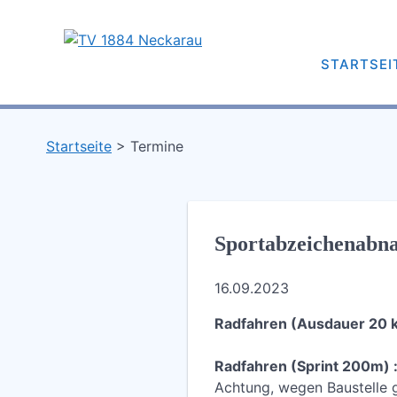
Skip
to
content
TV 1884 Neckarau
STARTSEI
Turnverein 1884 e.V. Mannheim-Neckarau
Startseite
Termine
Sportabzeichenabn
16.09.2023
Radfahren (Ausdauer 20 
Radfahren (Sprint 200m) 
Achtung, wegen Baustelle 